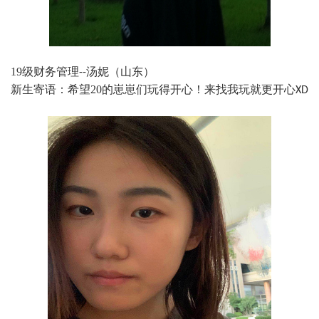
19
级财务管理
汤妮（山东）
--
新生寄语：希望
20
的崽崽们玩得开心！来找我玩就更开心
XD