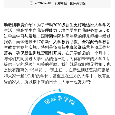
2020-09-18
发布单位：国际商学院
助教团职责介绍：
为了帮助
2020
级新生更好地适应大学学习
生活，提高学生自我管理能力，培养学生自我服务意识，促
进学生学习与发展，
国际商学院
从高年级的师兄师姐中经过
报名、面试选拔出
17
名
新生入学教育助教
。
全程配合学校新
生教育方案的实施，特别是负责新生班级训练营各项工作的
落实，确保新生训练营顺利开展。
在开学前后的一个月中，
与
你们
共同度过大学生活
的
适应期
，为你们
未来的大学生活
提供
一定
的经验与
相关
的帮助。
我们
既是
你们
师兄师姐，也
是没有距离的
“
辅导员
”
、
“
班主任
”
，在新生训练营期间更是
和大家一起
打拼
的
学长
，甚至是在远方的大学中，没有血
“
”
缘的家人
。所以接下来的日子，大家一起努力鸭
~