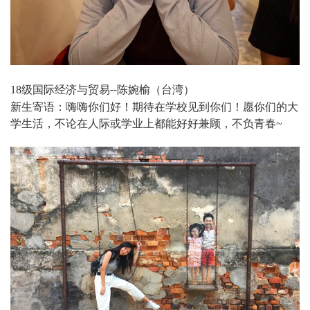
18
级国际经济与贸易
陈婉榆（台湾）
--
新生寄语：嗨嗨你们好！期待在学校见到你们！愿你们的大
学生活，不论在人际或学业上都能好好兼顾，不负青春
~