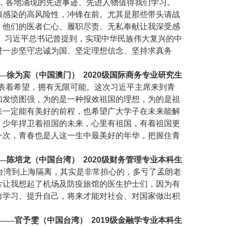
，各地涌现的先进事迹、先进人物值得我们学习。
顾感染的高风险性，冲锋在前。尤其是那些带头请战
，他们的医者仁心、履职尽责、无私奉献让我深受感
。习近平总书记曾提到，实现中华民族伟大复兴的中
进一步坚守忠诚为国、坚定理想信念、坚持求真务
—徐为宾（中国澳门）
2020
级国际商务专业研究生
表着希望，拥有无限可能。这次习近平主席来到青
加发愤图强，为的是一种报效祖国的理想，为的是祖
来一定能有美好的前程，也希望广大学子在未来能解
，少年捍卫着祖国的未来，心里有祖国，有着祖国更
一次，青春也是人这一生中最美好的年华，把握住青
—陈培龙（中国台湾）
2020
级财务管理专业本科生
台湾到上海隔离，其实是非常担心的，多亏了孟朗老
片让我想起了机场及防疫旅馆的医生护士们，因为有
力学习、提升自己，将来才能对社会、对国家做出积
——官予雯（中国台湾）
2019
级金融学专业本科生