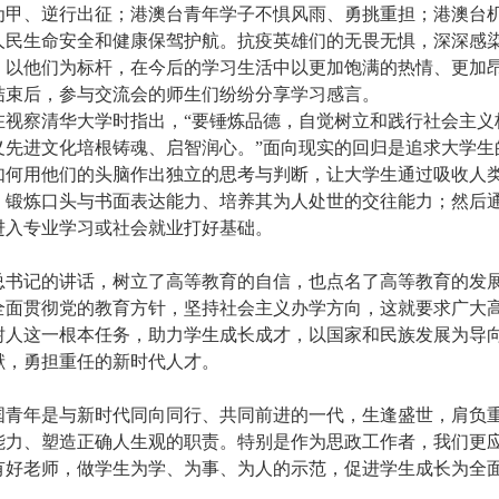
为甲、逆行出征；港澳台青年学子不惧风雨、勇挑重担；港澳台
人民生命安全和健康保驾护航。抗疫英雄们的无畏无惧，深深感
，以他们为标杆，在今后的学习生活中以更加饱满的热情、更加
结束后，参与交流会的师生们纷纷分享学习感言。
在视察清华大学时指出，“要锤炼品德，自觉树立和践行社会主义
义先进文化培根铸魂、启智润心。”面向现实的回归是追求大学生
如何用他们的头脑作出独立的思考与判断，让大学生通过吸收人
、锻炼口头与书面表达能力、培养其为人处世的交往能力；然后
进入专业学习或社会就业打好基础。
总书记的讲话，树立了高等教育的自信，也点名了高等教育的发
全面贯彻党的教育方针，坚持社会主义办学方向，这就要求广大
树人这一根本任务，助力学生成长成才，以国家和民族发展为导
献，勇担重任的新时代人才。
国青年是与新时代同向同行、共同前进的一代，生逢盛世，肩负
能力、塑造正确人生观的职责。特别是作为思政工作者，我们更
有好老师，做学生为学、为事、为人的示范，促进学生成长为全