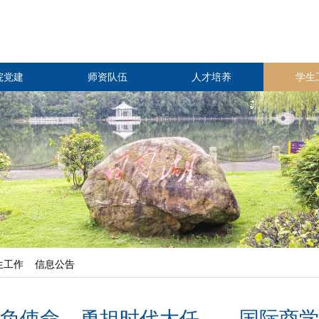
院党建
师资队伍
人才培养
学生
生工作
信息公告
负使命，勇担时代大任——国际商学