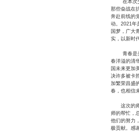
在本次
那些奋战在
奔赴前线的
动。
2021
年
国梦，广大
实，以新时
青春是
春洋溢的清
国未来更加
决许多被卡
加繁荣昌盛
春，也相信
这次的
师的帮忙，
他们的努力
极贡献。感