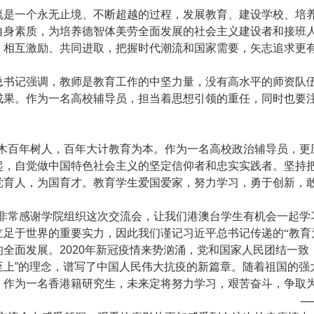
流是一个永无止境、不断超越的过程，发展教育、建设学校、培
自身素质，为培养德智体美劳全面发展的社会主义建设者和接班
，相互激励、共同进取，把握时代潮流和国家需要，矢志追求更
总书记强调，教师是教育工作的中坚力量，没有高水平的师资队
成果。作为一名高校辅导员，担当着思想引领的重任，同时也要
木百年树人，百年大计教育为本。作为一名高校政治辅导员，更
起，自觉做中国特色社会主义的坚定信仰者和忠实实践者。坚持
党育人，为国育才。教育学生爱国爱家，努力学习，勇于创新，
非常感谢学院组织这次交流会，让我们港澳台学生有机会一起学
立足于世界的重要实力，因此我们谨记习近平总书记传递的“教育
的全面发展。
2020
年新冠疫情来势汹涌，党和国家人民团结一致
至上
”
的理念，谱写了中国人民伟大抗疫的新篇章。随着祖国的强
，作为一名香港籍研究生，未来定将努力学习，艰苦奋斗，争取
—