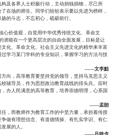
机构及各界人士积极行动，主动捐钱捐物，尽己所
染了在场的师生。同学们纷纷表示要以先进为榜样，
昂扬的斗志，不忘初心，砥砺前行。
核心价值观，自觉用中华优秀传统文化、革命文
的潜能在一个更高层次的自由全面发展，目标是让
类文化、革命文化、社会主义先进文化的精华来丰富
通过学习某门学科的专业知识，掌握学习的方法与技
——文李黠
展方向，高等教育要坚持党的领导，坚持马克思主义
高校辅导员，作为思想政治教育战线的排头兵。应时
向，办人民满意的高等教育，培养崇德明理，心系国
——孟朗
重任，而教师作为教育工作的中坚力量，承担着传授
应争做有理想信念、有道德情操、有扎实学识、有仁
面发展的人。
——吕映含