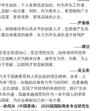
养学生如此，个人发展也是如此。作为学生工作者，
人贡献一份力量。同时，作为青年人，希望能和广大
有高度、更有境界、更有品味的人生。
——尹港港
伍，就很难培养出高水平的创新人才，也很难产生高
注重自身素质的修养，全力为学生成长成才保驾护
——谭洁
应坚定前进信心，坚定理想信念，始终保持同党和
把立德树人作为根本任务，做学生为学、为事、为人
敢于突破，以聪明才智贡献国家。
——吴玉美
习关于国家教育和人民抗疫的理念精神。未来，人
为本”理念，在勉励自身努力学习的同时，也要兼顾
，众志成城，实现了对疫情的有效防控，践行
“
生命
大和兴盛，我越来越感受到作为一名中国人的荣誉
为国家、为社会奉献自己的一份力量。
—孙伟兴（中国香港）
2020
级国际商务专业研究生