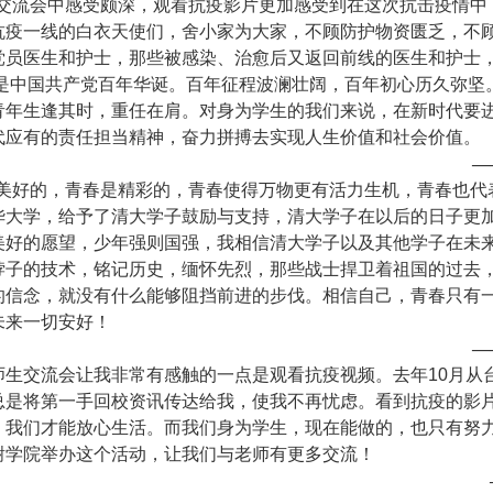
交流会中感受颇深，观看抗疫影片更加感受到在这次抗击疫情中
抗疫一线的白衣天使们，舍小家为大家，不顾防护物资匮乏，不
党员医生和护士，那些被感染、治愈后又返回前线的医生和护士
是中国共产党百年华诞。百年征程波澜壮阔，百年初心历久弥坚
青年生逢其时，重任在肩。对身为学生的我们来说，在新时代要
代应有的责任担当精神，奋力拼搏去实现人生价值和社会价值。
—
美好的，青春是精彩的，青春使得万物更有活力生机，青春也代
华大学，给予了清大学子鼓励与支持，清大学子在以后的日子更
美好的愿望，少年强则国强，我相信清大学子以及其他学子在未
脖子的技术，铭记历史，缅怀先烈，那些战士捍卫着祖国的过去
的信念，就没有什么能够阻挡前进的步伐。相信自己，青春只有
未来一切安好！
—
师生交流会让我非常有感触的一点是观看抗疫视频。去年
10
月从
总是将第一手回校资讯传达给我，使我不再忧虑。看到抗疫的影
，我们才能放心生活。而我们身为学生，现在能做的，也只有努
谢学院举办这个活动，让我们与老师有更多交流！