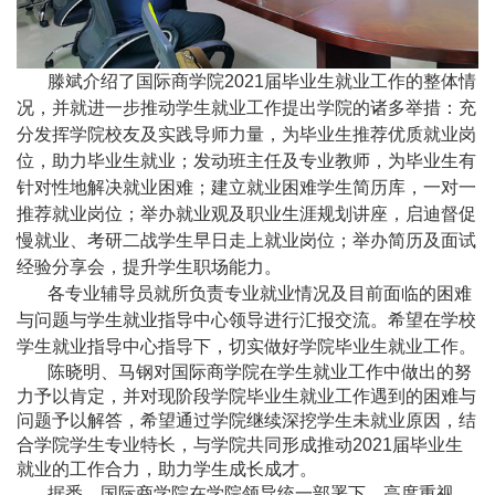
滕斌介绍了国际商学院
2021
届毕业生就业工作的整体情
况，并就进一步推动学生就业工作提出学院的诸多举措：充
分发挥学院校友及实践导师力量，为毕业生推荐优质就业岗
位，助力毕业生就业；发动班主任及专业教师，为毕业生有
针对性地解决就业困难；建立就业困难学生简历库，一对一
推荐就业岗位；举办就业观及职业生涯规划讲座，启迪督促
慢就业、考研二战学生早日走上就业岗位；举办简历及面试
经验分享会，提升学生职场能力。
各专业辅导员就所负责专业就业情况及目前面临的困难
与问题与学生就业指导中心领导进行汇报交流。希望在学校
学生就业指导中心指导下，切实做好学院毕业生就业工作。
陈晓明、马钢对国际商学院在学生就业工作中做出的努
力予以肯定，并对现阶段学院毕业生就业工作遇到的困难与
问题予以解答，希望通过学院继续深挖学生未就业原因，结
合学院学生专业特长，与学院共同形成推动
2021
届毕业生
就业的工作合力，助力学生成长成才。
据悉，国际商学院在学院领导统一部署下，高度重视